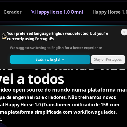
Gerador
HappyHorse 1.0 Omni
Happy Horse 1.
Your preferred language English was detected, but you're
currently using Português
We suggest switching to English for a better experience
.0 — Tornando víde
Switch to English
Stay on Português
el a todos
ídeo open source do mundo numa plataforma mais 
a de engenheiros e criadores. Não treinamos novos
al Happy Horse 1.0 (Transformer unificado de 15B com
uma plataforma simplificada com workflows guiados,
.