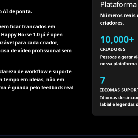
Plataform
o AI de ponta.
Números reais 
criadores.
vem ficar trancados em
 Happy Horse 1.0 já é open
10,000+
izável para cada criador,
CRIADORES
cisa de vídeo profissional sem
Pessoas a gerar v
nossa plataforma
clareza de workflow e suporte
7
em tempo em ideias, não em
ma é guiada pelo feedback real
IDIOMAS SUPOR
Idiomas de sincro
labial e legendas 