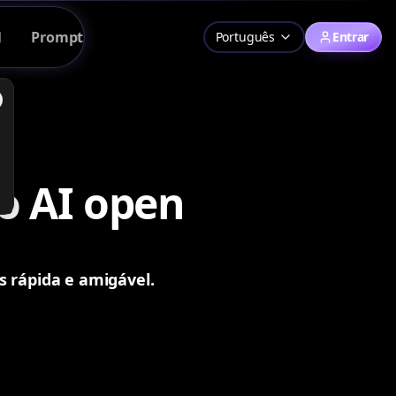
SALE
1
Prompts
Preços
Português
Entrar
o AI open
rápida e amigável.