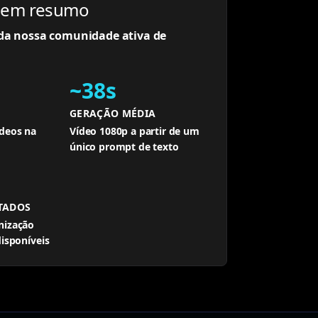
a em resumo
da nossa comunidade ativa de
~38s
GERAÇÃO MÉDIA
ídeos na
Vídeo 1080p a partir de um
único prompt de texto
TADOS
nização
disponíveis