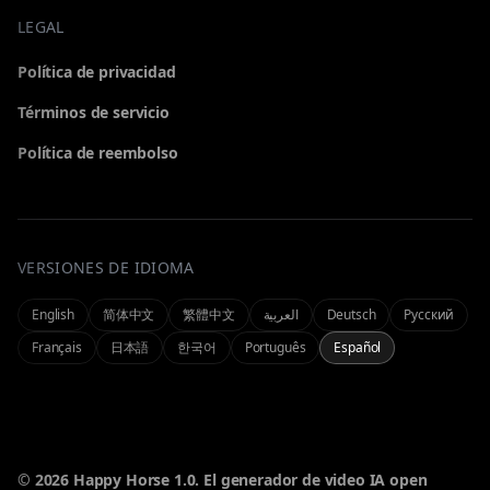
LEGAL
GENERADOR
Política de privacidad
Elige una herramienta para generar
Términos de servicio
Política de reembolso
Todo
Vídeo
Explorar todos los generadores
Vídeo cinematográfico de texto/imagen
VERSIONES DE IDIOMA
MI CUENTA
Omni
Seedance 2.0
Generador omnimodal todo en uno
Vídeo cinematográfico de texto/imagen
Gestiona tu cuenta e historial
English
简体中文
繁體中文
العربية
Deutsch
Русский
Français
日本語
한국어
Português
Español
Iniciar sesión
Inicia sesión en tu cuenta
Imagen
AI Studio
Imágenes IA de alta fidelidad
Experiencia omnimodal
Precios
Ver planes y créditos
© 2026 Happy Horse 1.0. El generador de video IA open