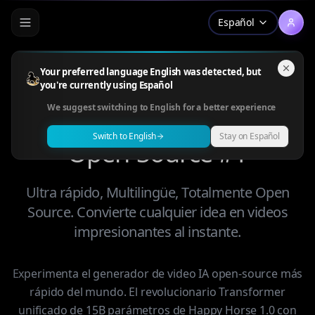
Español
Your preferred language English was detected, but
you're currently using Español
Happy Horse 1.0 — El
We suggest switching to English for a better experience
Generador de Video IA
Switch to English
Stay on Español
Open-Source #1
Ultra rápido, Multilingüe, Totalmente Open
Source. Convierte cualquier idea en videos
impresionantes al instante.
Experimenta el generador de video IA open-source más
rápido del mundo. El revolucionario Transformer
unificado de 15B parámetros de Happy Horse 1.0 con