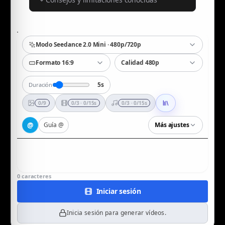
Modo Seedance 2.0 Mini · 480p/720p
Formato 16:9
Calidad 480p
5
s
Duración
0/9
0/3 · 0/15s
0/3 · 0/15s
@
Guía @
Más ajustes
0
caracteres
Iniciar sesión
Inicia sesión para generar vídeos.