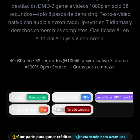
destilación DMD-2 genera videos 1080p en solo 38
segundos—solo 8 pasos de denoising. Texto-a-video
nativo con audio sincronizado, lip-sync en 7 idiomas y
derechos comerciales completos. Clasificado #1 en
Artificial Analysis Video Arena.
1080p en ~38 segundos (H100)
Lip-sync nativo 7 idiomas
100% Open Source — Gratis para empezar
Happy Horse 1.0 Standard
Happy Horse 1.0 Omni
Generación de imagen
Prueba gratis
NEW
Compatible con GPT Image 2.0
Happy Horse 1.1
Seedance 2.0
Hot
Versión completa
Comparte para ganar créditos
Inicia sesión para acumular