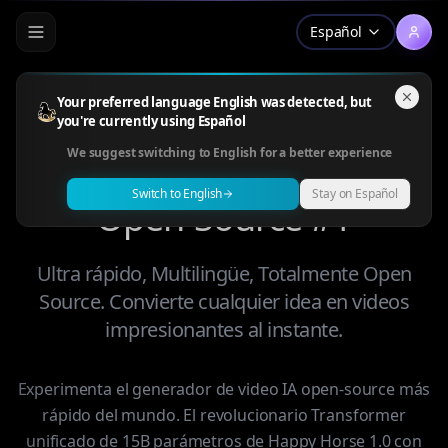
Español
Your preferred language English was detected, but
you're currently using Español
Happy Horse 1.0 — El
We suggest switching to English for a better experience
Generador de Video IA
Switch to English
Stay on Español
Open-Source #1
Ultra rápido, Multilingüe, Totalmente Open
Source. Convierte cualquier idea en videos
impresionantes al instante.
Experimenta el generador de video IA open-source más
rápido del mundo. El revolucionario Transformer
unificado de 15B parámetros de Happy Horse 1.0 con