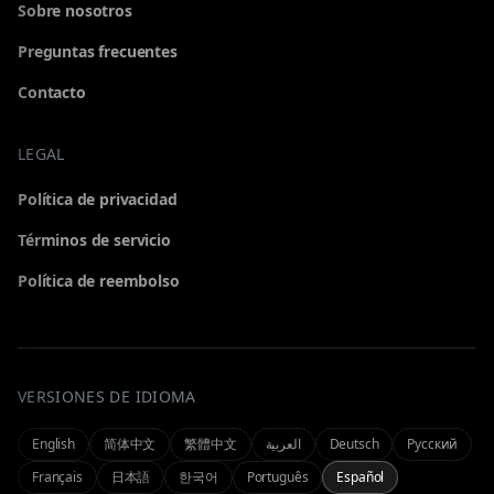
Sobre nosotros
Preguntas frecuentes
Contacto
LEGAL
GENERADOR
Política de privacidad
Elige una herramienta para generar
Términos de servicio
Política de reembolso
Todo
Vídeo
Explorar todos los generadores
Vídeo cinematográfico de texto/imagen
VERSIONES DE IDIOMA
MI CUENTA
Omni
Seedance 2.0
Generador omnimodal todo en uno
Vídeo cinematográfico de texto/imagen
Gestiona tu cuenta e historial
English
简体中文
繁體中文
العربية
Deutsch
Русский
Français
日本語
한국어
Português
Español