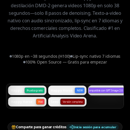
destilación DMD-2 genera videos 1080p en solo 38
segundos—solo 8 pasos de denoising. Texto-a-video
nativo con audio sincronizado, lip-sync en 7 idiomas y
derechos comerciales completos. Clasificado #1 en
Artificial Analysis Video Arena.
1080p en ~38 segundos (H100)
Lip-sync nativo 7 idiomas
100% Open Source — Gratis para empezar
Happy Horse 1.0 Standard
Happy Horse 1.0 Omni
Generación de imagen
Prueba gratis
NEW
Compatible con GPT Image 2.0
Happy Horse 1.1
Seedance 2.0
Hot
Versión completa
Comparte para ganar créditos
Inicia sesión para acumular