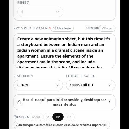
REPETIR
1
PROMPT DE IMAGEN
*
Aleatorio
367/2500
Borrar
RESOLUCIÓN
CALIDAD DE SALIDA
16:9
1080p Full HD
Haz clic aquí para iniciar sesión y desbloquear
más intentos
ESPERA
Ahora
5s
10s
15s
Desbloqueo automático cuando el saldo de créditos supera 100