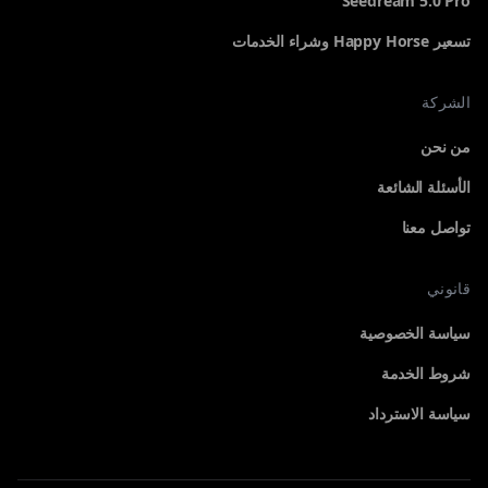
Seedream 5.0 Pro
تسعير Happy Horse وشراء الخدمات
الشركة
من نحن
الأسئلة الشائعة
تواصل معنا
قانوني
المولد
سياسة الخصوصية
اختر أداة لبدء الإنشاء
شروط الخدمة
سياسة الاسترداد
الكل
فيديو
تصفّح جميع المولدات
فيديو سينمائي من النص والصورة