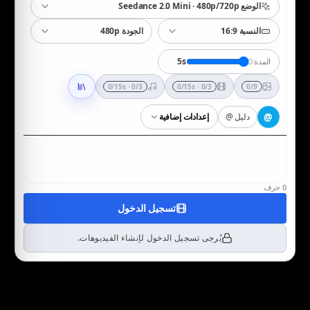
الوضع Seedance 2.0 Mini · 480p/720p
النسبة 16:9
الجودة 480p
5
s
المدة
0/3 · 0/15s
0/3 · 0/15s
0/9
@
دليل @
إعدادات إضافية
0
حرف
تسجيل الدخول
يُرجى تسجيل الدخول لإنشاء الفيديوهات.