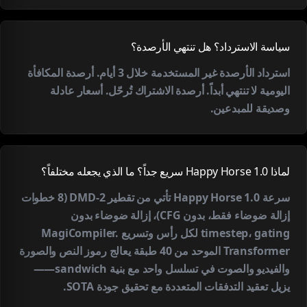
سياسة الاسترداد؟ هل تنتهي الأرصدة؟
استرداد الأرصدة غير المستخدمة خلال 3 أيام. أرصدة المكافأة
اليومية لا تنتهي أبداً. أرصدة الاشتراك تُرحّل. أسعار عادلة
وصديقة للمبدعين.
لماذا Happy Horse 1.0 سريع جداً؟ ما الذي يجعله مختلفاً؟
سرعة Happy Horse 1.0 تأتي من تقطير DMD-2 (8 خطوات
إزالة ضوضاء فقط، بدون CFG)، إزالة ضوضاء بدون
timestep، gating لكل رأس وتسريع MagiCompiler.
Transformer الموحد من 40 طبقة يعالج رموز النص والصورة
والفيديو والصوت في تسلسل واحد مع بنية sandwich——
يزيل تعقيد التدفقات المتعددة مع تحقيق جودة SOTA.