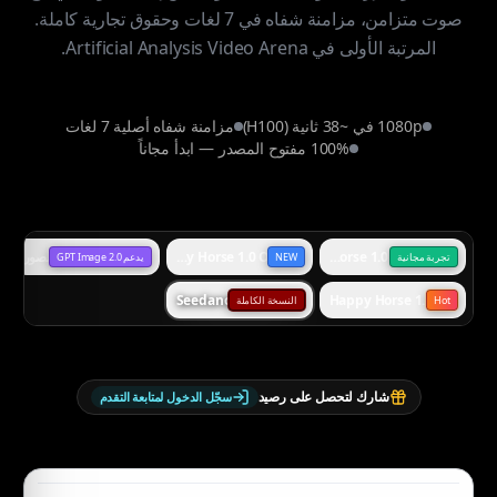
صوت متزامن، مزامنة شفاه في 7 لغات وحقوق تجارية كاملة.
المرتبة الأولى في Artificial Analysis Video Arena.
1080p في ~38 ثانية (H100)
مزامنة شفاه أصلية 7 لغات
100% مفتوح المصدر — ابدأ مجاناً
Happy Horse 1.0 Standard
Happy Horse 1.0 Omni
إنشاء الصور
تجربة مجانية
NEW
يدعم GPT Image 2.0
Seedance 2.0
Happy Horse 1.1
Hot
النسخة الكاملة
شارك لتحصل على رصيد
سجّل الدخول لمتابعة التقدم