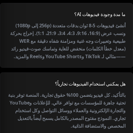
ما مدة وجودة فيديوهات AI؟
أنشئ فيديوهات 5-8 ثوان بدقات متعددة (256p إلى 1080p)
ونسب عرض (16:9، 9:16، 4:3، 3:4، 21:9، 1:1). إخراج بحركة
طبيعية وتعبيرات وجه غنية ومزامنة شفاه دقيقة مع WER
(معدل خطأ الكلمات) منخفض للغاية وتماسك صوت-فيديو رائد
——مثالي لـ TikTok وYouTube Shorts وReels والمزيد.
هل يمكنني استخدام الفيديوهات تجارياً؟
بالتأكيد. كل فيديو يتضمن 100% حقوق تجارية. المنصة توفر بنية
تحتية جاهزة للمؤسسات مع توافر عالي. للإعلانات وYouTube
والتجارة الإلكترونية والعملاء ووسائل التواصل وكل استخدام
تجاري. النموذج مفتوح المصدر بالكامل يسمح أيضاً بالتعديل
المخصص والاستضافة الذاتية.