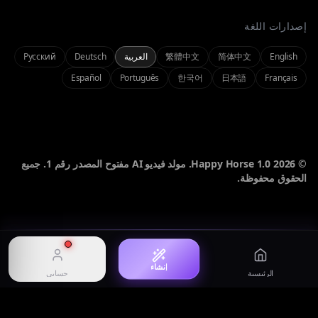
إصدارات اللغة
حسابي
Omni
Seedance 2.0
مولد متعدد الوسائط
فيديو سينمائي من النص والصورة
إدارة الحساب وعرض السجل
English
简体中文
繁體中文
العربية
Deutsch
Русский
Español
Português
한국어
日本語
Français
تسجيل الدخول
تسجيل الدخول إلى حسابك
صورة
استوديو AI
صور AI عالية الدقة
تجربة متعددة الوسائط
الأسعار
عرض الباقات والرصيد
© 2026 Happy Horse 1.0. مولد فيديو AI مفتوح المصدر رقم 1. جميع
الحقوق محفوظة.
السجل
Happy Horse 1.1
إلهام
عرض سجل الإنشاءات
HappyHorse 1.1 model overview
موجهات وأعمال مختارة
إنشاء
الرئيسية
حسابي