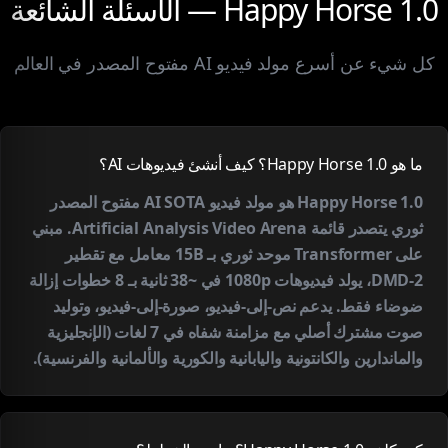
Happy Horse 1.0 — الأسئلة الشائعة
كل شيء عن أسرع مولد فيديو AI مفتوح المصدر في العالم
ما هو Happy Horse 1.0؟ كيف أنشئ فيديوهات AI؟
Happy Horse 1.0 هو مولد فيديو AI SOTA مفتوح المصدر
ثوري يتصدر قائمة Artificial Analysis Video Arena. مبني
على Transformer موحد ثوري بـ 15B معامل مع تقطير
DMD-2، يولد فيديوهات 1080p في ~38 ثانية بـ 8 خطوات إزالة
ضوضاء فقط. يدعم نص-إلى-فيديو، صورة-إلى-فيديو، وتوليد
صوت مشترك أصلي مع مزامنة شفاه في 7 لغات (الإنجليزية
والماندارين والكانتونية واليابانية والكورية والألمانية والفرنسية).