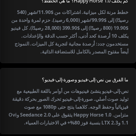
كم يكلف Happy Horse 1.0؟ ما هي الخطط؟
خطط مرنة لكل ميزانية. اشتراكات من $11.90/شهر (540
رصيدًا) إلى $99.99/شهر (6,000 رصيد). حزم لمرة واحدة من
$19.90 (800 رصيدًا) إلى $399.90 (28,000 رصيدًا). كل فيديو
يكلف 10 أرصدة كحد أدنى، أكثر حسب الدقة والإعدادات.
مستخدمون جدد: أرصدة مجانية لتجربة كل الميزات. النموذج
أيضاً مفتوح المصدر بالكامل للاستضافة الذاتية.
ما الفرق بين نص-إلى-فيديو وصورة-إلى-فيديو؟
نص-إلى-فيديو ينشئ فيديوهات من أوامر باللغة الطبيعية مع
توليد صوت أصلي. صورة-إلى-فيديو تحرك الصور بحركة دقيقة
فيزيائياً وحفظ الوجه. كلاهما ينتج حتى 1080p مع صوت
متزامن. Happy Horse 1.0 يتفوق على Seedance 2.0 وOvi
1.1 وLTX 2.3 بنسبة فوز 80%+ في الاختبارات العمياء.