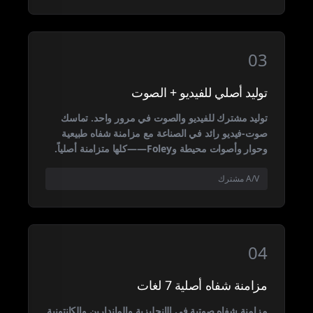
03
توليد أصلي للفيديو + الصوت
توليد مشترك للفيديو والصوت في مرور واحد. تماسك
صوت-فيديو رائد في الصناعة مع مزامنة شفاه طبيعية
وحوار وأصوات محيطة وFoley——كلها متزامنة أصلياً.
A/V مشترك
04
مزامنة شفاه أصلية 7 لغات
مزامنة شفاه صوتية في الإنجليزية والماندارين والكانتونية