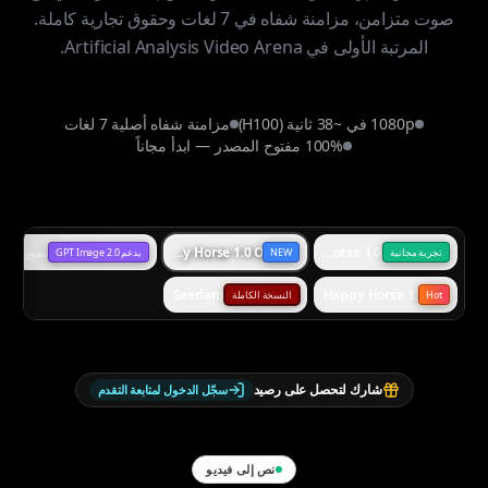
صوت متزامن، مزامنة شفاه في 7 لغات وحقوق تجارية كاملة.
المرتبة الأولى في Artificial Analysis Video Arena.
1080p في ~38 ثانية (H100)
مزامنة شفاه أصلية 7 لغات
100% مفتوح المصدر — ابدأ مجاناً
Happy Horse 1.0 Standard
Happy Horse 1.0 Omni
إنشاء الصور
تجربة مجانية
NEW
يدعم GPT Image 2.0
Seedance 2.0
Happy Horse 1.1
Hot
النسخة الكاملة
شارك لتحصل على رصيد
سجّل الدخول لمتابعة التقدم
نص إلى فيديو