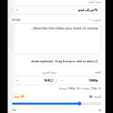
وضع التوليد
نص إلى فيديو
الموجه
*
0
/5000
Audio (optional)
·
Drag & drop or click to select
الدقة
نسبة العرض
16:9
1080p
720p: 15 رصيد/ث
/
1080p: 20 رصيد/ث
المدة
:
5S
85
رصيد
15
s
2s