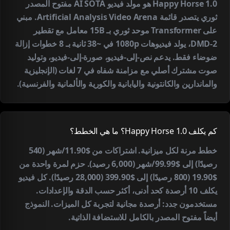
Happy Horse 1.0 هو مولد فيديو AI SOTA مفتوح المصدر
ثوري يتصدر قائمة Artificial Analysis Video Arena. مبني
على Transformer موحد ثوري بـ 15B معامل مع تقطير
DMD-2، يولد فيديوهات 1080p في ~38 ثانية بـ 8 خطوات إزالة
ضوضاء فقط. يدعم نص-إلى-فيديو، صورة-إلى-فيديو، وتوليد
صوت مشترك أصلي مع مزامنة شفاه في 7 لغات (الإنجليزية
والماندارين والكانتونية واليابانية والكورية والألمانية والفرنسية).
كم يكلف Happy Horse 1.0؟ ما هي الخطط؟
خطط مرنة لكل ميزانية. اشتراكات من $11.90/شهر (540
رصيدًا) إلى $99.99/شهر (6,000 رصيد). حزم لمرة واحدة من
$19.90 (800 رصيدًا) إلى $399.90 (28,000 رصيدًا). كل فيديو
يكلف 10 أرصدة كحد أدنى، أكثر حسب الدقة والإعدادات.
مستخدمون جدد: أرصدة مجانية لتجربة كل الميزات. النموذج
أيضاً مفتوح المصدر بالكامل للاستضافة الذاتية.