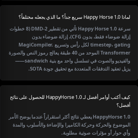
لماذا Happy Horse 1.0 سريع جداً؟ ما الذي يجعله مختلفاً؟
سرعة Happy Horse 1.0 تأتي من تقطير DMD-2 (8 خطوات
إزالة ضوضاء فقط، بدون CFG)، إزالة ضوضاء بدون
timestep، gating لكل رأس وتسريع MagiCompiler.
Transformer الموحد من 40 طبقة يعالج رموز النص والصورة
والفيديو والصوت في تسلسل واحد مع بنية sandwich——
يزيل تعقيد التدفقات المتعددة مع تحقيق جودة SOTA.
كيف أكتب أوامر أفضل لـ HappyHorse 1.0 للحصول على نتائج
أفضل؟
HappyHorse 1.0 يعطي نتائج أكثر استقراراً عندما يوضح الأمر
الموضوع والحركة وحركة الكاميرا والإضاءة والأسلوب والمدة
وأي حوار أو مؤثرات صوتية مطلوبة.