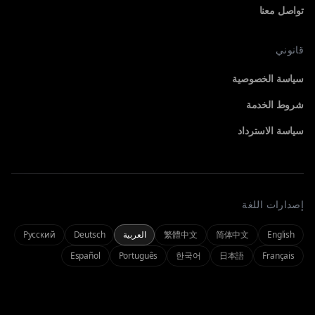
تواصل معنا
قانوني
المولد
سياسة الخصوصية
اختر أداة لبدء الإنشاء
شروط الخدمة
سياسة الاسترداد
الكل
فيديو
تصفّح جميع المولدات
فيديو سينمائي من النص والصورة
إصدارات اللغة
حسابي
Omni
Seedance 2.0
مولد متعدد الوسائط
فيديو سينمائي من النص والصورة
إدارة الحساب وعرض السجل
English
简体中文
繁體中文
العربية
Deutsch
Русский
Español
Português
한국어
日本語
Français
تسجيل الدخول
تسجيل الدخول إلى حسابك
صورة
استوديو AI
صور AI عالية الدقة
تجربة متعددة الوسائط