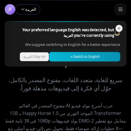
العربية
Your preferred language English was detected, but
you're currently using العربية
Happy Horse 1.0 — مولد
We suggest switching to English for a better experience
الفيديو AI مفتوح المصدر رقم
Switch to English
Stay on العربية
1
سريع للغاية، متعدد اللغات، مفتوح المصدر بالكامل.
حوّل أي فكرة إلى فيديوهات مذهلة فوراً.
جرب أسرع مولد فيديو AI مفتوح المصدر في العالم.
Transformer الموحد الثوري من Happy Horse 1.0 بـ 15B
معامل مع تقطير DMD-2 يولد فيديوهات 1080p في 38 ثانية فقط
—8 خطوات إزالة ضوضاء فقط. تحويل نص-إلى-فيديو أصلي مع