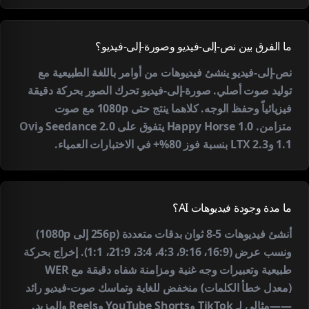
ما الفرق بين نص-إلى-فيديو وصورة-إلى-فيديو؟
نص-إلى-فيديو ينشئ فيديوهات من أوامر باللغة الطبيعية مع
توليد صوت أصلي. صورة-إلى-فيديو تحرك الصور بحركة دقيقة
فيزيائياً وحفظ الوجه. كلاهما ينتج حتى 1080p مع صوت
متزامن. Happy Horse 1.0 يتفوق على Seedance 2.0 وOvi
1.1 وLTX 2.3 بنسبة فوز 80%+ في الاختبارات العمياء.
ما مدة وجودة فيديوهات AI؟
أنشئ فيديوهات 5-8 ثوان بدقات متعددة (256p إلى 1080p)
ونسب عرض (16:9، 9:16، 4:3، 3:4، 21:9، 1:1). إخراج بحركة
طبيعية وتعبيرات وجه غنية ومزامنة شفاه دقيقة مع WER
(معدل خطأ الكلمات) منخفض للغاية وتماسك صوت-فيديو رائد
——مثالي لـ TikTok وYouTube Shorts وReels والمزيد.