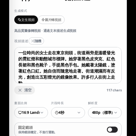
生成模式
文生視頻
圖片轉視頻
高品質圖像轉視頻 · 通過文本描述生成視頻
視頻描述
隨機
清空
117
chars
畫面比例
片段時長
解析度
16:9 Landscape
4秒
480p（標準）
固定鏡頭
保持鏡頭穩定，不進行運動。