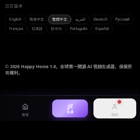
語言版本
我的
全模態
Seedance 2.0
一體化全模態生成器
電影級文生影片與圖生影片
管理帳號和查看作品記錄
English
简体中文
繁體中文
العربية
Deutsch
Русский
Français
日本語
한국어
Português
Español
登入
登入你的帳號
圖片
AI 工作室
高保真 AI 圖片生成
全模態體驗
價格
查看方案和積分價格
© 2026 Happy Horse 1.0。全球第一開源 AI 視頻生成器。保留所
有權利。
歷史記錄
Happy Horse 1.1
靈感
查看生成歷史記錄
HappyHorse 1.1 model overview
精選提示詞與作品靈感
生成
首頁
我的